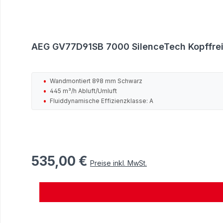
AEG GV77D91SB 7000 SilenceTech Kopffreih
Wandmontiert 898 mm Schwarz
445 m³/h Abluft/Umluft
Fluiddynamische Effizienzklasse: A
535,00 €
Regulärer Preis:
Preise inkl. MwSt.