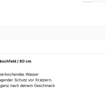
skochfeld / 80 cm
 überkochendes Wasser
agender Schutz vor Kratzern.
en ganz nach deinem Geschmack