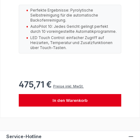
Heizarten, 10 Automatikprogramme, schwarz
Perfekte Ergebnisse: Pyrolytische
Selbstreinigung für die automatische
Backofenreinigung.
AutoPilot 10: Jedes Gericht gelingt perfekt
durch 10 voreingestellte Automatikprogramme.
LED Touch Control: einfacher Zugriff auf
Heizarten, Temperatur und Zusatzfunktionen
über Touch-Tasten.
475,71 €
Regulärer Preis:
Preise inkl. MwSt.
In den Warenkorb
Service-Hotline