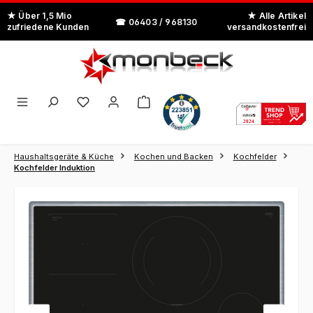
Zum Hauptinhalt springen
Haushaltsgeräte & Küche
Kochen und Backen
Kochfelder
Kochfelder Induktion
Bildergalerie überspringen