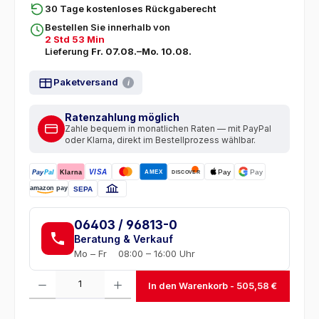
30 Tage kostenloses Rückgaberecht
Bestellen Sie innerhalb von
2 Std 53 Min
Lieferung
Fr. 07.08.–Mo. 10.08.
Paketversand
i
Ratenzahlung möglich
Zahle bequem in monatlichen Raten — mit PayPal
oder Klarna, direkt im Bestellprozess wählbar.
VISA
Pay
Pay
AMEX
Pay
Pal
Klarna
DISCOVER
amazon pay
SEPA
06403 / 96813-0
Beratung & Verkauf
Mo – Fr
08:00 – 16:00 Uhr
Produkt Anzahl: Gib den gewünschten Wert ein oder benutze die Schaltfl
In den Warenkorb