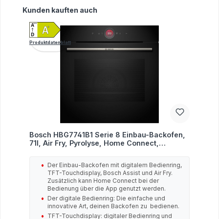
Produktgalerie überspringen
Kunden kauften auch
Produktdatenblatt
Bosch HBG7741B1 Serie 8 Einbau-Backofen,
71l, Air Fry, Pyrolyse, Home Connect,
digitaler Bedienring, schwarz, A+
Der Einbau-Backofen mit digitalem Bedienring,
TFT-Touchdisplay, Bosch Assist und Air Fry.
Zusätzlich kann Home Connect bei der
Bedienung über die App genutzt werden.
Der digitale Bedienring: Die einfache und
innovative Art, deinen Backofen zu bedienen.
TFT-Touchdisplay: digitaler Bedienring und