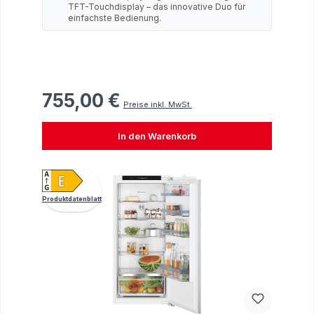
TFT-Touchdisplay – das innovative Duo für
einfachste Bedienung.
755,00 €
Regulärer Preis:
Preise inkl. MwSt.
In den Warenkorb
Produktdatenblatt