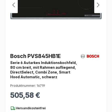
Bosch PVS845HB1E
Serie 6 Autarkes Induktionskochfeld,
80 cm breit, mit Rahmen aufliegend,
DirectSelect, Combi Zone, Smart
Hood Automatic, schwarz
Produktnummer: 16719
505,58 €
Regulärer Preis:
Versandkostenfrei