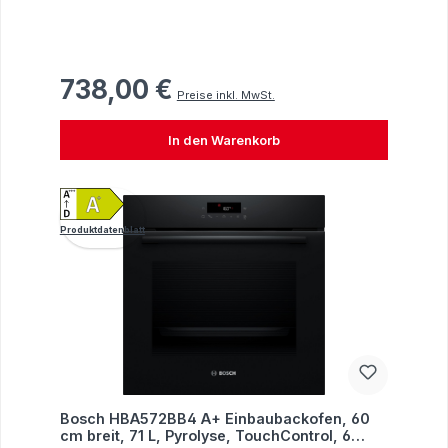
738,00 €
Regulärer Preis:
Preise inkl. MwSt.
In den Warenkorb
Produktdatenblatt
Bosch HBA572BB4 A+ Einbaubackofen, 60
cm breit, 71 L, Pyrolyse, TouchControl, 6