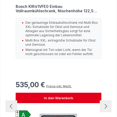
Bosch KIR41VFE0 Einbau
Vollraumkühlschrank, Nischenhöhe 122,5
cm, 204L, Festtürtechnik, Multi Box XXL, Eco
Airflow, LED Beleuchtung
Der geräumige Einbaukühlschrank mit Multi Box
XXL-Schublade für Obst und Gemüse und
Ablagen aus Sicherheitsglas sorgt für eine
optimale Lagerung der Lebensmittel.
Multi Box XXL: extragroße Schublade für Obst
und Gemüse.
Warnsignal mit Ton oder Licht, wenn die Tür
nicht geschlossen ist oder ein Fehler auftritt.
535,00 €
Regulärer Preis:
Preise inkl. MwSt.
In den Warenkorb