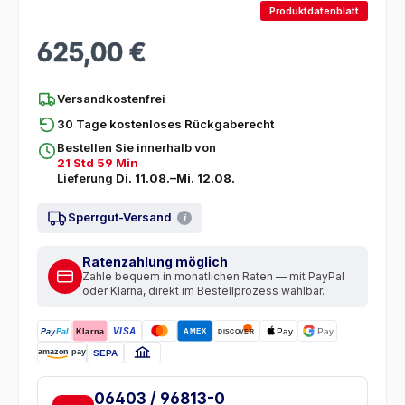
Produktdatenblatt
625,00 €
Regulärer Preis:
Versandkostenfrei
30 Tage kostenloses Rückgaberecht
Bestellen Sie innerhalb von
21 Std 59 Min
Lieferung
Di. 11.08.–Mi. 12.08.
Sperrgut-Versand
i
Ratenzahlung möglich
Zahle bequem in monatlichen Raten — mit PayPal
oder Klarna, direkt im Bestellprozess wählbar.
VISA
Pay
Pay
AMEX
Pay
Pal
Klarna
DISCOVER
amazon pay
SEPA
06403 / 96813-0