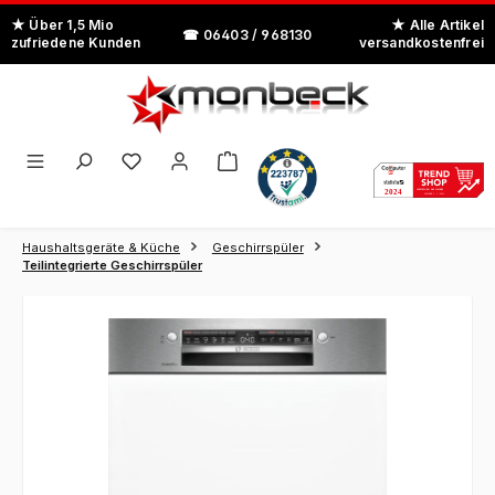
Zum Hauptinhalt springen
Haushaltsgeräte & Küche
Geschirrspüler
Teilintegrierte Geschirrspüler
Bildergalerie überspringen