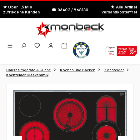
Zum Hauptinhalt springen
Haushaltsgeräte & Küche
Kochen und Backen
Kochfelder
Kochfelder Glaskeramik
Bildergalerie überspringen