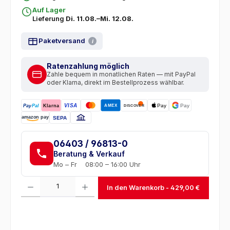
Auf Lager
Lieferung
Di. 11.08.–Mi. 12.08.
Paketversand
i
Ratenzahlung möglich
Zahle bequem in monatlichen Raten — mit PayPal
oder Klarna, direkt im Bestellprozess wählbar.
VISA
Pay
Pay
AMEX
Pay
Pal
Klarna
DISCOVER
amazon pay
SEPA
06403 / 96813-0
Beratung & Verkauf
Mo – Fr
08:00 – 16:00 Uhr
Produkt Anzahl: Gib den gewünschten Wert ein oder benutze die Schaltfl
In den Warenkorb