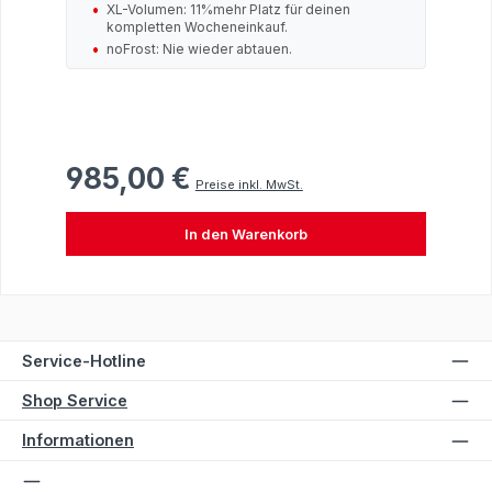
XL-Volumen: 11%mehr Platz für deinen
kompletten Wocheneinkauf.
noFrost: Nie wieder abtauen.
985,00 €
Regulärer Preis:
Preise inkl. MwSt.
In den Warenkorb
Service-Hotline
Shop Service
Informationen