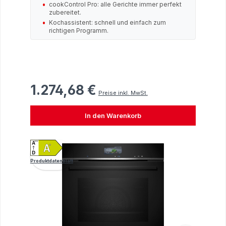
cookControl Pro: alle Gerichte immer perfekt
zubereitet.
Kochassistent: schnell und einfach zum
richtigen Programm.
1.274,68 €
Regulärer Preis:
Preise inkl. MwSt.
In den Warenkorb
Produktdatenblatt