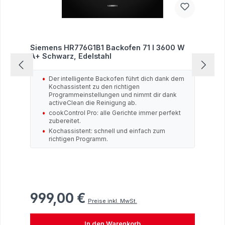
Siemens HR776G1B1 Backofen 71 l 3600 W
A+ Schwarz, Edelstahl
Der intelligente Backofen führt dich dank dem
Kochassistent zu den richtigen
Programmeinstellungen und nimmt dir dank
activeClean die Reinigung ab.
cookControl Pro: alle Gerichte immer perfekt
zubereitet.
Kochassistent: schnell und einfach zum
richtigen Programm.
999,00 €
Regulärer Preis:
Preise inkl. MwSt.
In den Warenkorb