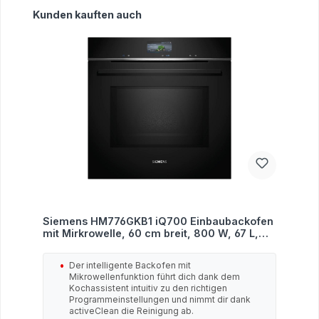
Produktgalerie überspringen
Kunden kauften auch
Siemens HM776GKB1 iQ700 Einbaubackofen
mit Mirkrowelle, 60 cm breit, 800 W, 67 L,
Pyrolytisch+Hydrolytisch, 19 Heizarten,
HomeConnect, schwarz
Der intelligente Backofen mit
Mikrowellenfunktion führt dich dank dem
Kochassistent intuitiv zu den richtigen
Programmeinstellungen und nimmt dir dank
activeClean die Reinigung ab.