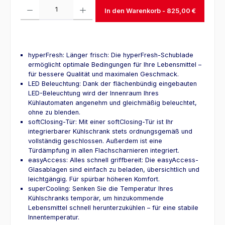
Produkt Anzahl: Gib den gewünschten Wert ein oder benutze die Schaltfl
In den Warenkorb
hyperFresh: Länger frisch: Die hyperFresh-Schublade
ermöglicht optimale Bedingungen für Ihre Lebensmittel –
für bessere Qualität und maximalen Geschmack.
LED Beleuchtung: Dank der flächenbündig eingebauten
LED-Beleuchtung wird der Innenraum Ihres
Kühlautomaten angenehm und gleichmäßig beleuchtet,
ohne zu blenden.
softClosing-Tür: Mit einer softClosing-Tür ist Ihr
integrierbarer Kühlschrank stets ordnungsgemäß und
vollständig geschlossen. Außerdem ist eine
Türdämpfung in allen Flachscharnieren integriert.
easyAccess: Alles schnell griffbereit: Die easyAccess-
Glasablagen sind einfach zu beladen, übersichtlich und
leichtgängig. Für spürbar höheren Komfort.
superCooling: Senken Sie die Temperatur Ihres
Kühlschranks temporär, um hinzukommende
Lebensmittel schnell herunterzukühlen – für eine stabile
Innentemperatur.