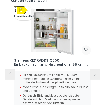
Produktgalerie überspringen
Kunden kauften auch
Produktdatenblatt
Siemens KI21RADD1 iQ500
Einbaukühlschrank, Nischenhöhe: 88 cm,
136 L, Flachscharnier-Technik, hyperFresh,
LED-Beleuchtung, Softeinzug, weiß
Einbaukühlschrank mit hellem LED-Licht,
hyperFresh- und autoAirflow-Funktion für
optimale Aufbewahrungsbedingungen.
hyperFresh: die extragroße Schublade für Obst
und Gemüse.
Geräusch-Effizienzklasse A: die leisesten
Geräte auf dem Markt sind so ruhig wie ein
sanftes Rascheln von Blättern