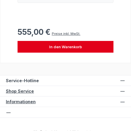
555,00 €
Regulärer Preis:
Preise inkl. MwSt.
In den Warenkorb
Service-Hotline
Shop Service
Informationen