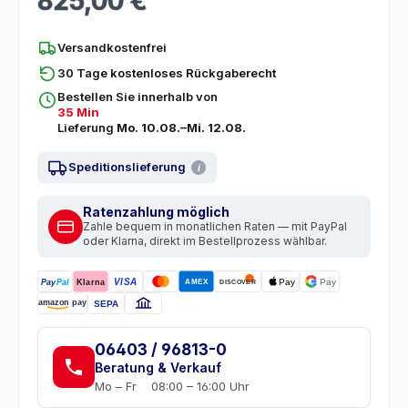
825,00 €
Versandkostenfrei
30 Tage kostenloses Rückgaberecht
Bestellen Sie innerhalb von
35 Min
Lieferung
Mo. 10.08.–Mi. 12.08.
Speditionslieferung
i
Ratenzahlung möglich
Zahle bequem in monatlichen Raten — mit PayPal
oder Klarna, direkt im Bestellprozess wählbar.
VISA
Pay
Pay
AMEX
Pay
Pal
Klarna
DISCOVER
amazon pay
SEPA
06403 / 96813-0
Beratung & Verkauf
Mo – Fr
08:00 – 16:00 Uhr