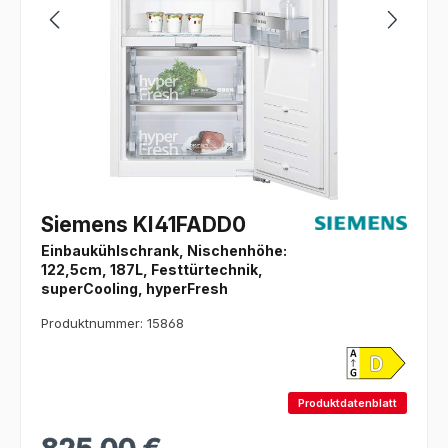
Siemens KI41FADD0
Einbaukühlschrank, Nischenhöhe:
122,5cm, 187L, Festtürtechnik,
superCooling, hyperFresh
Produktnummer: 15868
Produktdatenblatt
Regulärer Preis: